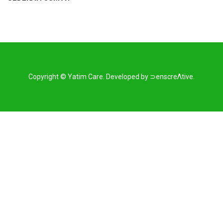
Copyright ©
Yatim Care
.
Developed by
⊃enscreΛtive
.