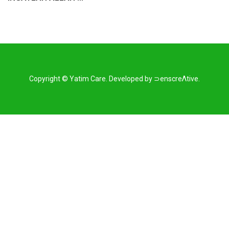
Copyright ©
Yatim Care
.
Developed by
⊃enscreΛtive
.