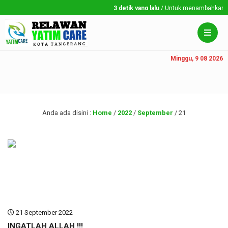
3 detik yang lalu
/ Untuk menambahkan run
Minggu, 9 08 2026
Anda ada disini :
Home
/
2022
/
September
/
21
21 September 2022
INGATLAH ALLAH !!!