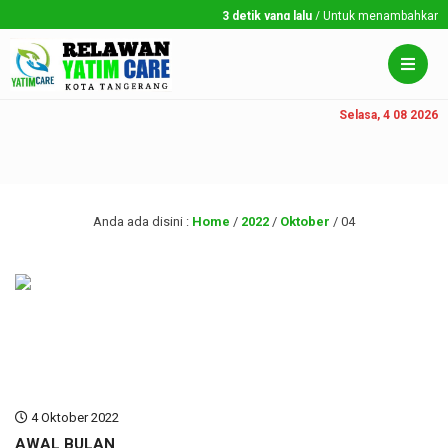
3 detik yang lalu
/ Untuk menambahkan run
Selasa, 4 08 2026
Anda ada disini :
Home
/
2022
/
Oktober
/
04
4 Oktober 2022
AWAL BULAN