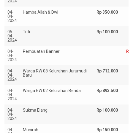
2024
04-
Hamba Allah & Dwi
Rp 350.000
04-
2024
05-
Tuti
Rp 100.000
04-
2024
04-
Pembuatan Banner
Rp 
04-
2024
04-
Warga RW 08 Kelurahan Jurumudi
Rp 712.000
04-
Baru
2024
04-
Warga RW 02 Kelurahan Benda
Rp 893.500
04-
2024
04-
Sukma Elang
Rp 100.000
04-
2024
04-
Muniroh
Rp 150.000