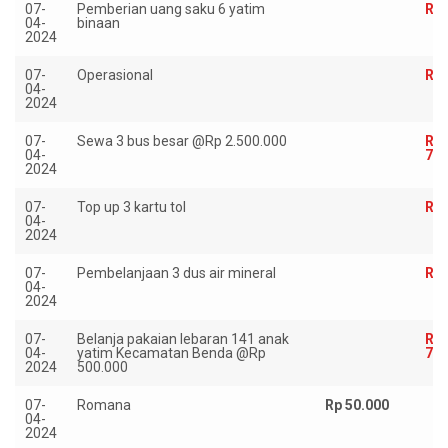
07-
Pemberian uang saku 6 yatim
Rp 
04-
binaan
2024
07-
Operasional
Rp 
04-
2024
07-
Sewa 3 bus besar @Rp 2.500.000
Rp
04-
7.5
2024
07-
Top up 3 kartu tol
Rp 
04-
2024
07-
Pembelanjaan 3 dus air mineral
Rp 
04-
2024
07-
Belanja pakaian lebaran 141 anak
Rp
04-
yatim Kecamatan Benda @Rp
70.
2024
500.000
07-
Romana
Rp 50.000
04-
2024