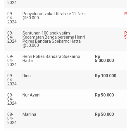
2024
09-
Penyaluran zakat fitrah ke 12 fakir
Rp 
04-
@50.000
2024
09-
Santunan 100 anak yatim
Rp
04-
Kecamatan Benda bersama Henri
5.0
2024
Polres Bandara Soekarno Hatta
@50.000
09-
Henri Polres Bandara Soekarno
Rp
04-
Hatta
5.000.000
2024
09-
Ririn
Rp 100.000
04-
2024
09-
Nur Ayani
Rp 50.000
04-
2024
08-
Marlina
Rp 50.000
04-
2024