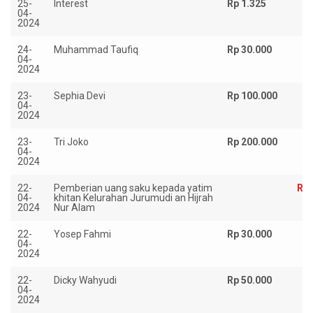
25-
Interest
Rp 1.325
04-
2024
24-
Muhammad Taufiq
Rp 30.000
04-
2024
23-
Sephia Devi
Rp 100.000
04-
2024
23-
Tri Joko
Rp 200.000
04-
2024
22-
Pemberian uang saku kepada yatim
Rp 
04-
khitan Kelurahan Jurumudi an Hijrah
2024
Nur Alam
22-
Yosep Fahmi
Rp 30.000
04-
2024
22-
Dicky Wahyudi
Rp 50.000
04-
2024