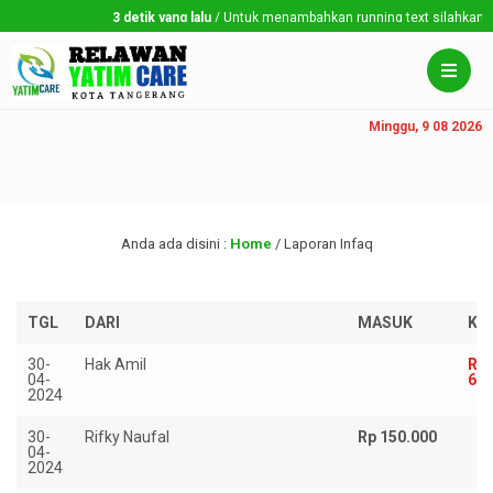
3 detik yang lalu
/ Untuk menambahkan running text silahkan ke Dashbo
Minggu, 9 08 2026
Anda ada disini :
Home
/
Laporan Infaq
TGL
DARI
MASUK
KE
30-
Hak Amil
Rp
04-
6.7
2024
30-
Rifky Naufal
Rp 150.000
04-
2024