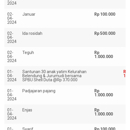
2024
02-
Januar
Rp 100.000
04-
2024
02-
Ida rosidah
Rp 500.000
04-
2024
02-
Teguh
Rp
04-
1.000.000
2024
01-
Santunan 30 anak yatim Kelurahan
Rp
04-
Belendung & Jurumudi bersama
11.
2024
SPBU Shell Duta @Rp 370.000
01-
Padjajaran pajang
Rp
04-
1.000.000
2024
01-
Enjas
Rp
04-
1.000.000
2024
01-
Syarif
Rp 100.000