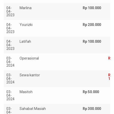
04-
Marlina
Rp 100.000
04-
2023
04-
Yourizki
Rp 200.000
04-
2023
04-
Latifah
Rp 100.000
04-
2023
03-
Operasional
Rp 
04-
2024
03-
Sewa kantor
Rp
04-
1.4
2024
03-
Masitoh
Rp 50.000
04-
2024
03-
Sahabat Masiah
Rp 300.000
04-