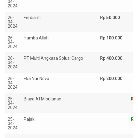
04-
2024
26-
Ferdianti
Rp 50.000
04-
2024
26-
Hamba Allah
Rp 100.000
04-
2024
26-
PT Multi Angkasa Solusi Cargo
Rp 400.000
04-
2024
26-
Eka Nur Nova
Rp 200.000
04-
2024
25-
Biaya ATM bulanan
Rp 
04-
2024
25-
Pajak
Rp 
04-
2024