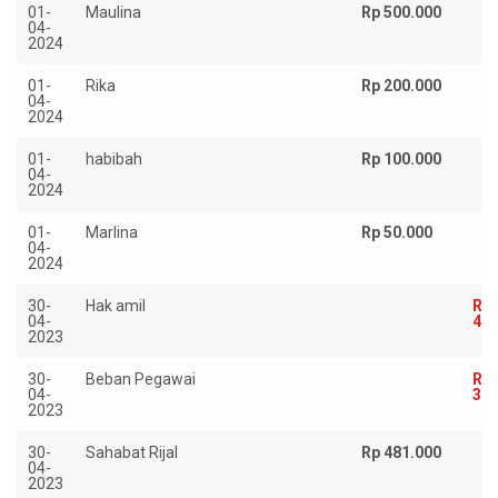
01-
Maulina
Rp 500.000
04-
2024
01-
Rika
Rp 200.000
04-
2024
01-
habibah
Rp 100.000
04-
2024
01-
Marlina
Rp 50.000
04-
2024
30-
Hak amil
Rp
04-
4.8
2023
30-
Beban Pegawai
Rp
04-
3.1
2023
30-
Sahabat Rijal
Rp 481.000
04-
2023