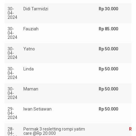
30-
Didi Tarmidzi
Rp 30.000
04-
2024
30-
Fauziah
Rp 85.000
04-
2024
30-
Yatno
Rp 50.000
04-
2024
30-
Linda
Rp 50.000
04-
2024
30-
Maman
Rp 50.000
04-
2024
29-
Iwan Setiawan
Rp 50.000
04-
2024
28-
Permak 3 resletting rompi yatim
Rp 
04-
care @Rp 20.000