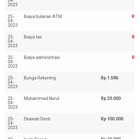
04-
2023
25-
Biaya bulanan ATM
Rp 
04-
2023
25-
Biaya tax
Rp 
04-
2023
25-
Biaya administrasi
Rp 
04-
2023
25-
Bunga Rekening
Rp 1.586
04-
2023
25-
Muhammad Nurul
Rp 20.000
04-
2023
25-
Ekawati Desti
Rp 100.000
04-
2023