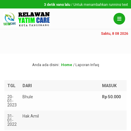
3 detik yang lalu
/ Untuk menambahkan running text silahka
Sabtu, 8 08 2026
Anda ada disini :
Home
/
Laporan Infaq
TGL
DARI
MASUK
20-
Bhule
Rp 50.000
01-
2023
31-
Hak Amil
01-
2022