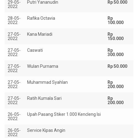
29-05-
Putri Yananudin
Rp 50.000
2022
28-05-
Rafika Octavia
Rp
2022
100.000
27-05-
Kana Mariadi
Rp
2022
150.000
27-05-
Caswati
Rp
2022
300.000
27-05-
Wulan Purnama
Rp 50.000
2022
27-05-
Muhammad Syahlan
Rp
2022
200.000
27-05-
Ratih Kumala Sari
Rp
2022
200.000
26-05-
Upah Pasang Stiker 1.000 Kencleng Isi
Rp
2022
26-05-
Service Kipas Angin
Rp
2022