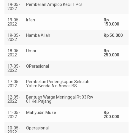
19-05-
Pembelian Amplop Kecil 1 Pcs
Rp
2022
19-05-
Irfan
Rp
2022
150.000
19-05-
Hamba Allah
Rp 50.000
2022
18-05-
Umar
Rp
2022
250.000
17-05-
OPerasional
Rp
2022
17-05-
Pembelian Perlengkapan Sekolah
Rp
2022
Yatim Benda A.n Annas BS
12-05-
Bantuan Warga Meninggal Rt 03 Rw
Rp
2022
01 Kel.Pajang
11-05-
Mahyudin Muze
Rp
2022
200.000
10-05-
Operasional
Rp
2022