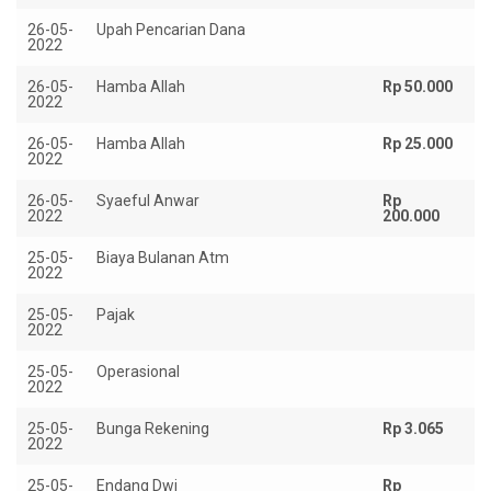
26-05-
Upah Pencarian Dana
Rp
2022
26-05-
Hamba Allah
Rp 50.000
2022
26-05-
Hamba Allah
Rp 25.000
2022
26-05-
Syaeful Anwar
Rp
2022
200.000
25-05-
Biaya Bulanan Atm
Rp
2022
25-05-
Pajak
Rp
2022
25-05-
Operasional
Rp
2022
25-05-
Bunga Rekening
Rp 3.065
2022
25-05-
Endang Dwi
Rp