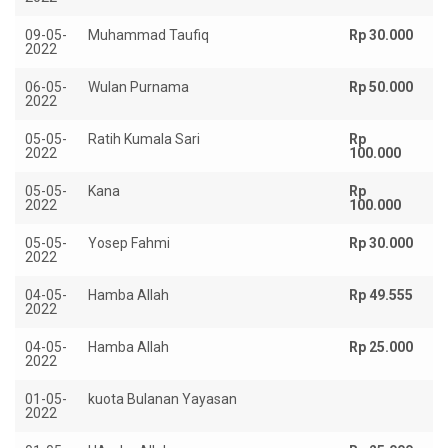
09-05-
Muhammad Taufiq
Rp 30.000
2022
06-05-
Wulan Purnama
Rp 50.000
2022
05-05-
Ratih Kumala Sari
Rp
2022
100.000
05-05-
Kana
Rp
2022
100.000
05-05-
Yosep Fahmi
Rp 30.000
2022
04-05-
Hamba Allah
Rp 49.555
2022
04-05-
Hamba Allah
Rp 25.000
2022
01-05-
kuota Bulanan Yayasan
Rp
2022