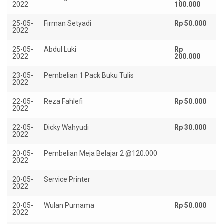
2022
100.000
25-05-
Firman Setyadi
Rp 50.000
2022
25-05-
Abdul Luki
Rp
2022
200.000
23-05-
Pembelian 1 Pack Buku Tulis
Rp
2022
22-05-
Reza Fahlefi
Rp 50.000
2022
22-05-
Dicky Wahyudi
Rp 30.000
2022
20-05-
Pembelian Meja Belajar 2 @120.000
Rp
2022
20-05-
Service Printer
Rp
2022
20-05-
Wulan Purnama
Rp 50.000
2022