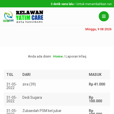
3 detik yang lalu
/ Untuk menambahkan running t
Minggu, 9 08 2026
Anda ada disini :
Home
/
Laporan Infaq
TGL
DARI
MASUK
K
31-05-
zira (39)
Rp 41.000
2022
31-05-
Dedi Sugara
Rp
2022
100.000
31-05-
Zubaedah PSM kel jubar
Rp