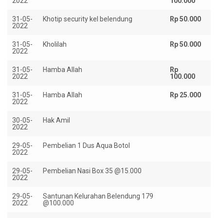
2022
100.000
31-05-
Khotip security kel belendung
Rp 50.000
2022
31-05-
Kholilah
Rp 50.000
2022
31-05-
Hamba Allah
Rp
2022
100.000
31-05-
Hamba Allah
Rp 25.000
2022
30-05-
Hak Amil
R
2022
1.
29-05-
Pembelian 1 Dus Aqua Botol
Rp
2022
29-05-
Pembelian Nasi Box 35 @15.000
Rp
2022
29-05-
Santunan Kelurahan Belendung 179
R
2022
@100.000
17