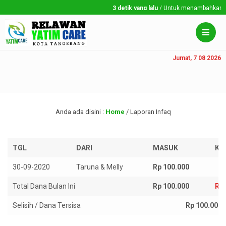
3 detik yang lalu
/ Untuk menambahkan run
Jumat, 7 08 2026
Anda ada disini :
Home
/
Laporan Infaq
TGL
DARI
MASUK
KE
30-09-2020
Taruna & Melly
Rp 100.000
Total Dana Bulan Ini
Rp 100.000
Rp 
Selisih / Dana Tersisa
Rp 100.000