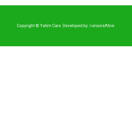
Copyright ©
Yatim Care
.
Developed by
⊃enscreΛtive
.