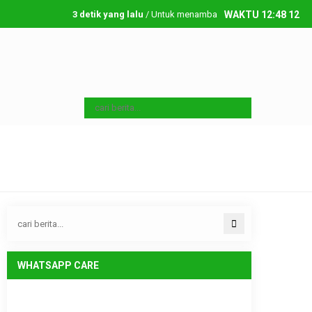
3 detik yang lalu
/ Untuk menambahkan running text silahkan ke
WAKTU
12
:
48
13
Sabtu, 8 08 2026
WHATSAPP CARE