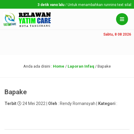
3 detik yang lalu
/ Untuk menambahkan running text silahkan 
Sabtu, 8 08 2026
Anda ada disini :
Home
/
Laporan Infaq
/
Bapake
Bapake
Terbit
24 Mei 2022 |
Oleh
: Rendy Romansyah |
Kategori
: