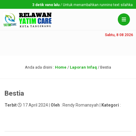
3 detik yang lalu
/ Untuk menambahkan running text silahkan ke 
Sabtu, 8 08 2026
Anda ada disini :
Home
/
Laporan Infaq
/
Bestia
Bestia
Terbit
17 April 2024 |
Oleh
: Rendy Romansyah |
Kategori
: