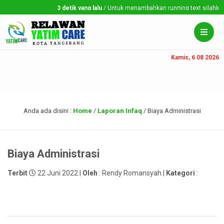
3 detik yang lalu
/ Untuk menambahkan running text silahkan ke
Kamis, 6 08 2026
Anda ada disini :
Home
/
Laporan Infaq
/
Biaya Administrasi
Biaya Administrasi
Terbit
22 Juni 2022 |
Oleh
: Rendy Romansyah |
Kategori
: