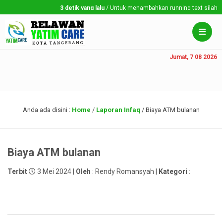
3 detik yang lalu
/ Untuk menambahkan running text silahkan k
Jumat, 7 08 2026
Anda ada disini :
Home
/
Laporan Infaq
/
Biaya ATM bulanan
Biaya ATM bulanan
Terbit
3 Mei 2024 |
Oleh
: Rendy Romansyah |
Kategori
: