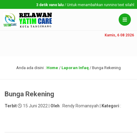
3 detik yang lalu
/ Untuk menambahkan running text silahkan k
Kamis, 6 08 2026
Anda ada disini :
Home
/
Laporan Infaq
/
Bunga Rekening
Bunga Rekening
Terbit
15 Juni 2022 |
Oleh
: Rendy Romansyah |
Kategori
: