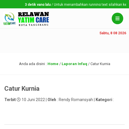
3 detik yang lalu
/ Untuk menambahkan running text silahkan ke Dash
Sabtu, 8 08 2026
Anda ada disini :
Home
/
Laporan Infaq
/
Catur Kurnia
Catur Kurnia
Terbit
10 Juni 2022 |
Oleh
: Rendy Romansyah |
Kategori
: