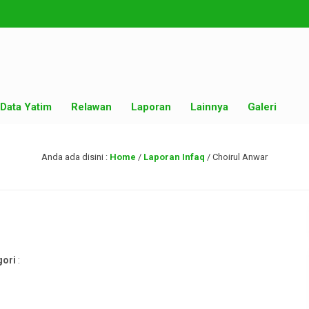
Data Yatim
Relawan
Laporan
Lainnya
Galeri
Anda ada disini :
Home
/
Laporan Infaq
/
Choirul Anwar
gori
: