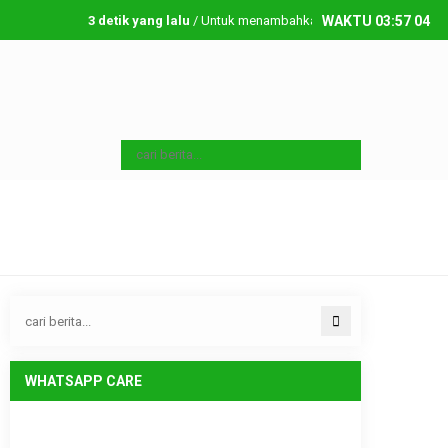
3 detik yang lalu
/ Untuk menambahkan running text silahkan ke D
WAKTU
03
:
57
05
Sabtu, 8 08 2026
WHATSAPP CARE