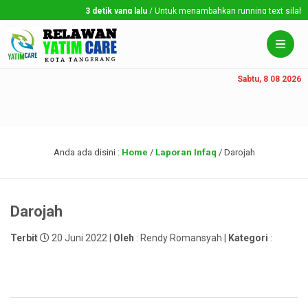
3 detik yang lalu
/ Untuk menambahkan running text silahkan 
Sabtu, 8 08 2026
Anda ada disini :
Home
/
Laporan Infaq
/
Darojah
Darojah
Terbit
20 Juni 2022 |
Oleh
: Rendy Romansyah |
Kategori
: