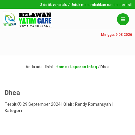
3 detik yang lalu
/ Untuk menambahkan running text silahkan
Minggu, 9 08 2026
Anda ada disini :
Home
/
Laporan Infaq
/
Dhea
Dhea
Terbit
29 September 2024 |
Oleh
: Rendy Romansyah |
Kategori
: