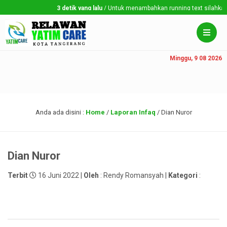
3 detik yang lalu
/ Untuk menambahkan running text silahkan k
Minggu, 9 08 2026
Anda ada disini :
Home
/
Laporan Infaq
/
Dian Nuror
Dian Nuror
Terbit
16 Juni 2022 |
Oleh
: Rendy Romansyah |
Kategori
: