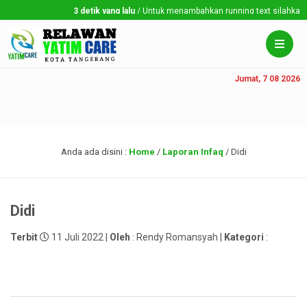
3 detik yang lalu
/ Untuk menambahkan running text silahkan ke 
Jumat, 7 08 2026
Anda ada disini :
Home
/
Laporan Infaq
/
Didi
Didi
Terbit
11 Juli 2022 |
Oleh
: Rendy Romansyah |
Kategori
: