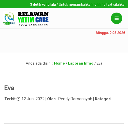
3 detik yang lalu
/ Untuk menambahkan running text silahkan ke 
Minggu, 9 08 2026
Anda ada disini :
Home
/
Laporan Infaq
/
Eva
Eva
Terbit
12 Juni 2022 |
Oleh
: Rendy Romansyah |
Kategori
: