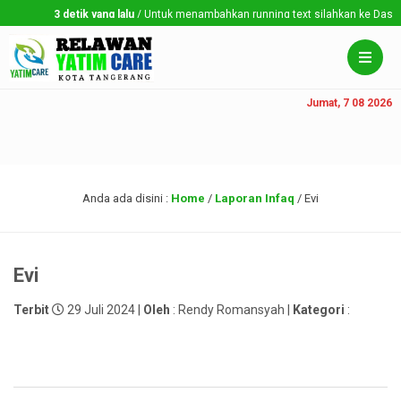
3 detik yang lalu
/ Untuk menambahkan running text silahkan ke Dashboar
Jumat, 7 08 2026
Anda ada disini :
Home
/
Laporan Infaq
/
Evi
Evi
Terbit
29 Juli 2024 |
Oleh
: Rendy Romansyah |
Kategori
: