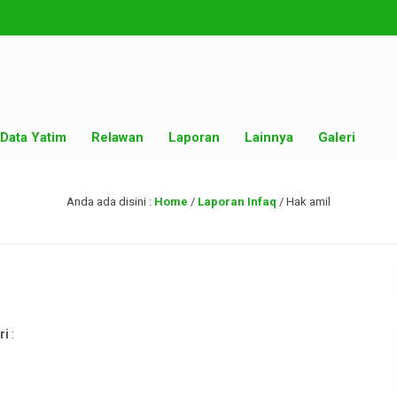
Data Yatim
Relawan
Laporan
Lainnya
Galeri
Anda ada disini :
Home
/
Laporan Infaq
/
Hak amil
ri
: