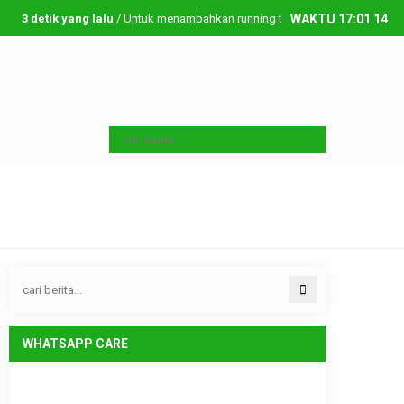
3 detik yang lalu
/ Untuk menambahkan running text silahkan ke Dashboard > 
WAKTU
17
:
01
15
Minggu, 9 08 2026
WHATSAPP CARE