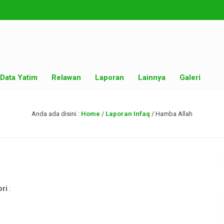
Data Yatim
Relawan
Laporan
Lainnya
Galeri
Anda ada disini :
Home
/
Laporan Infaq
/
Hamba Allah
ori
: