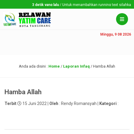
3 detik yang lalu
/ Untuk menambahkan running text silahkan ke 
Minggu, 9 08 2026
Anda ada disini :
Home
/
Laporan Infaq
/
Hamba Allah
Hamba Allah
Terbit
15 Juni 2022 |
Oleh
: Rendy Romansyah |
Kategori
: