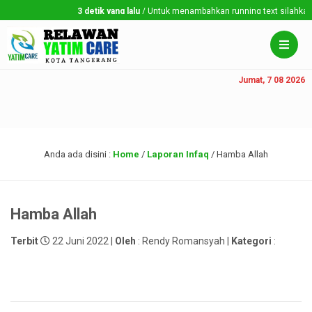
3 detik yang lalu
/ Untuk menambahkan running text silahkan ke
Jumat, 7 08 2026
Anda ada disini :
Home
/
Laporan Infaq
/
Hamba Allah
Hamba Allah
Terbit
22 Juni 2022 |
Oleh
: Rendy Romansyah |
Kategori
: