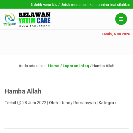
3 detik yang lalu
/ Untuk menambahkan running text silahkan ke D
Kamis, 6 08 2026
Anda ada disini :
Home
/
Laporan Infaq
/
Hamba Allah
Hamba Allah
Terbit
28 Juni 2022 |
Oleh
: Rendy Romansyah |
Kategori
: