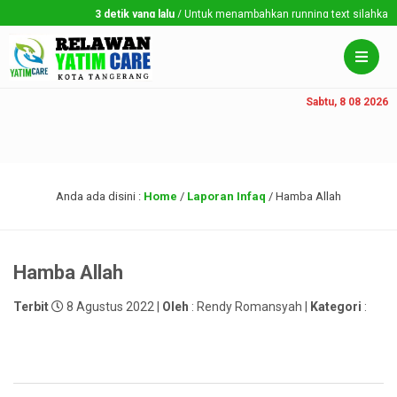
3 detik yang lalu
/ Untuk menambahkan running text silahkan ke 
Sabtu, 8 08 2026
Anda ada disini :
Home
/
Laporan Infaq
/
Hamba Allah
Hamba Allah
Terbit
8 Agustus 2022 |
Oleh
: Rendy Romansyah |
Kategori
: