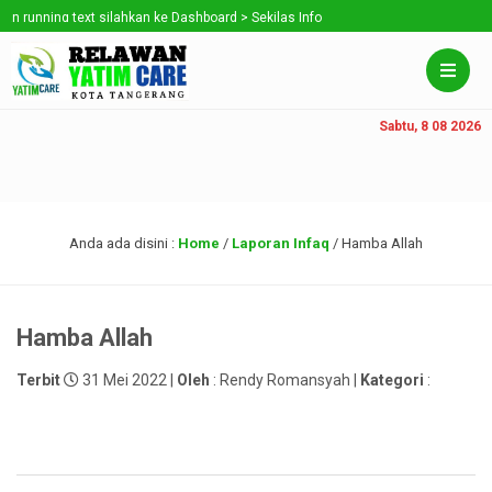
unning text silahkan ke Dashboard > Sekilas Info
Sabtu, 8 08 2026
Anda ada disini :
Home
/
Laporan Infaq
/
Hamba Allah
Hamba Allah
Terbit
31 Mei 2022 |
Oleh
: Rendy Romansyah |
Kategori
: