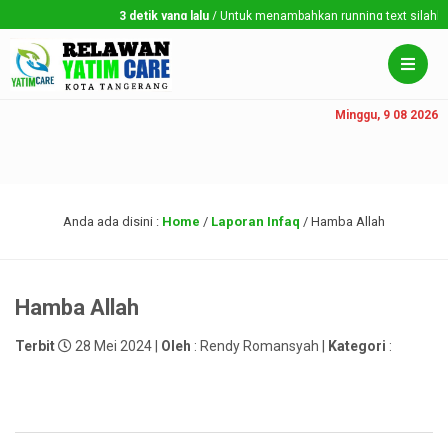
3 detik yang lalu
/ Untuk menambahkan running text silahkan k
Minggu, 9 08 2026
Anda ada disini :
Home
/
Laporan Infaq
/
Hamba Allah
Hamba Allah
Terbit
28 Mei 2024 |
Oleh
: Rendy Romansyah |
Kategori
: