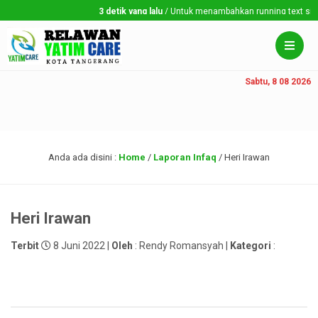
3 detik yang lalu
/ Untuk menambahkan running text silahka
Sabtu, 8 08 2026
Anda ada disini :
Home
/
Laporan Infaq
/
Heri Irawan
Heri Irawan
Terbit
8 Juni 2022 |
Oleh
: Rendy Romansyah |
Kategori
: