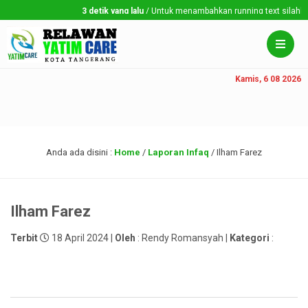
3 detik yang lalu
/ Untuk menambahkan running text silahkan k
Kamis, 6 08 2026
Anda ada disini :
Home
/
Laporan Infaq
/
Ilham Farez
Ilham Farez
Terbit
18 April 2024 |
Oleh
: Rendy Romansyah |
Kategori
: