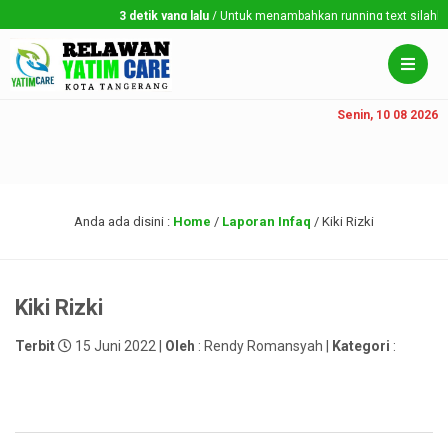
3 detik yang lalu
/ Untuk menambahkan running text silahkan k
Senin, 10 08 2026
Anda ada disini :
Home
/
Laporan Infaq
/
Kiki Rizki
Kiki Rizki
Terbit
15 Juni 2022 |
Oleh
: Rendy Romansyah |
Kategori
: