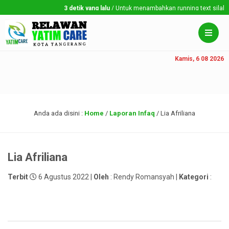
3 detik yang lalu
/ Untuk menambahkan running text silahkan 
Kamis, 6 08 2026
Anda ada disini :
Home
/
Laporan Infaq
/
Lia Afriliana
Lia Afriliana
Terbit
6 Agustus 2022 |
Oleh
: Rendy Romansyah |
Kategori
: