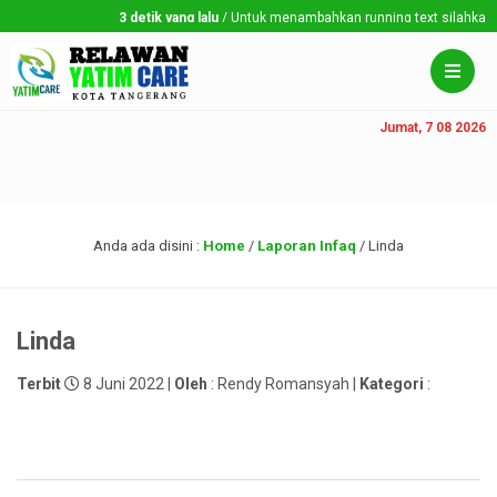
3 detik yang lalu
/ Untuk menambahkan running text silahkan ke 
Jumat, 7 08 2026
Anda ada disini :
Home
/
Laporan Infaq
/
Linda
Linda
Terbit
8 Juni 2022 |
Oleh
: Rendy Romansyah |
Kategori
: