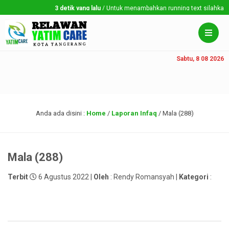
3 detik yang lalu
/ Untuk menambahkan running text silahkan ke 
Sabtu, 8 08 2026
Anda ada disini :
Home
/
Laporan Infaq
/
Mala (288)
Mala (288)
Terbit
6 Agustus 2022 |
Oleh
: Rendy Romansyah |
Kategori
: