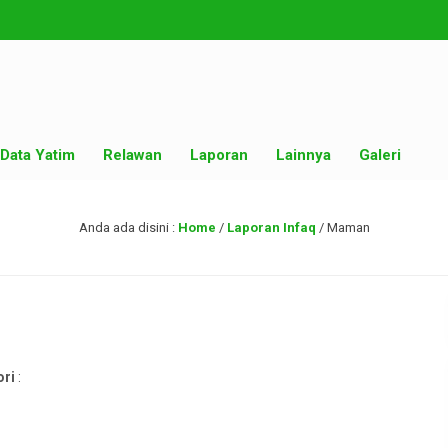
Data Yatim
Relawan
Laporan
Lainnya
Galeri
Anda ada disini :
Home
/
Laporan Infaq
/
Maman
ori
: