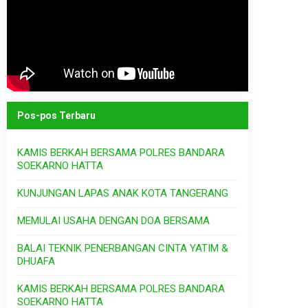
Pos-pos Terbaru
KAMIS BERKAH BERSAMA POLRES BANDARA
SOEKARNO HATTA
KUNJUNGAN LAPAS ANAK KOTA TANGERANG
MEMULAI USAHA DENGAN DOA BERSAMA
BALAI TEKNIK PENERBANGAN CINTA YATIM &
DHUAFA
KAMIS BERKAH BERSAMA POLRES BANDARA
SOEKARNO HATTA