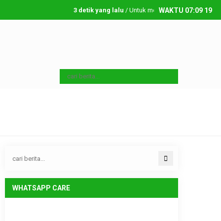
3 detik yang lalu
/ Untuk menambahkan running text sila
WAKTU
07
:
09
19
Jumat, 7 08 2026
WHATSAPP CARE