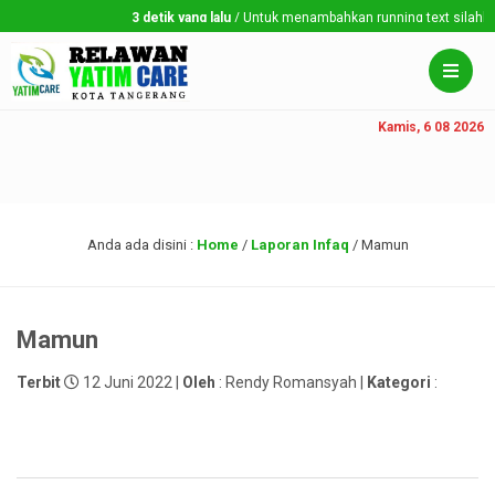
3 detik yang lalu
/ Untuk menambahkan running text silahkan k
Kamis, 6 08 2026
Anda ada disini :
Home
/
Laporan Infaq
/
Mamun
Mamun
Terbit
12 Juni 2022 |
Oleh
: Rendy Romansyah |
Kategori
: