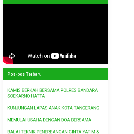
Pos-pos Terbaru
KAMIS BERKAH BERSAMA POLRES BANDARA
SOEKARNO HATTA
KUNJUNGAN LAPAS ANAK KOTA TANGERANG
MEMULAI USAHA DENGAN DOA BERSAMA
BALAI TEKNIK PENERBANGAN CINTA YATIM &