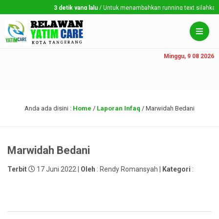
3 detik yang lalu
/ Untuk menambahkan running text silahkan ke 
Minggu, 9 08 2026
Anda ada disini :
Home
/
Laporan Infaq
/
Marwidah Bedani
Marwidah Bedani
Terbit
17 Juni 2022 |
Oleh
: Rendy Romansyah |
Kategori
: