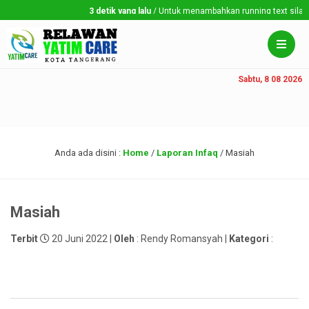
3 detik yang lalu
/ Untuk menambahkan running text silahkan
Sabtu, 8 08 2026
Anda ada disini :
Home
/
Laporan Infaq
/
Masiah
Masiah
Terbit
20 Juni 2022 |
Oleh
: Rendy Romansyah |
Kategori
: