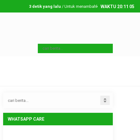
3 detik yang lalu
/ Untuk menambahkan running text silahkan ke 
WAKTU
20
:
11
05
Sabtu, 8 08 2026
WHATSAPP CARE