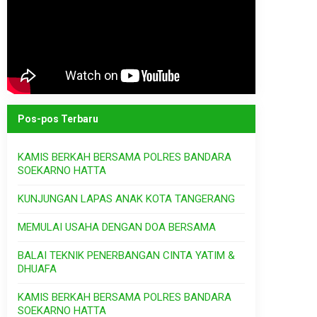
Pos-pos Terbaru
KAMIS BERKAH BERSAMA POLRES BANDARA
SOEKARNO HATTA
KUNJUNGAN LAPAS ANAK KOTA TANGERANG
MEMULAI USAHA DENGAN DOA BERSAMA
BALAI TEKNIK PENERBANGAN CINTA YATIM &
DHUAFA
KAMIS BERKAH BERSAMA POLRES BANDARA
SOEKARNO HATTA