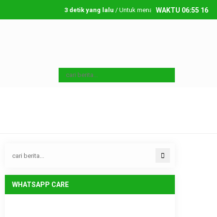
3 detik yang lalu
/ Untuk menambahkan running text silahk
WAKTU
06
:
55
17
Kamis, 6 08 2026
WHATSAPP CARE