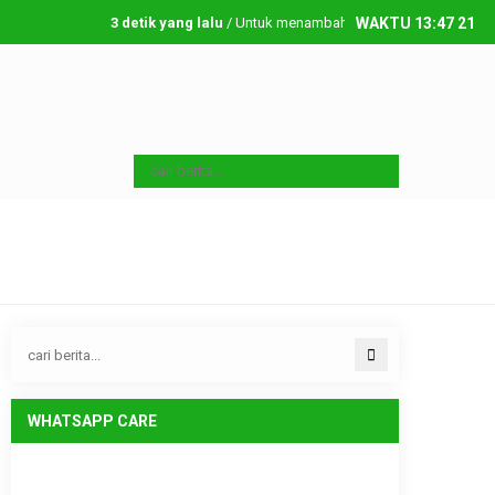
3 detik yang lalu
/ Untuk menambahkan running text silahkan ke
WAKTU
13
:
47
22
Jumat, 7 08 2026
WHATSAPP CARE