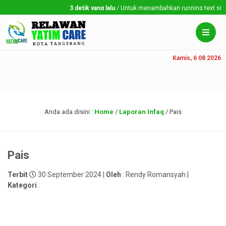
3 detik yang lalu
/ Untuk menambahkan running text silahk
Kamis, 6 08 2026
Anda ada disini :
Home
/
Laporan Infaq
/
Pais
Pais
Terbit
30 September 2024 |
Oleh
: Rendy Romansyah |
Kategori
: