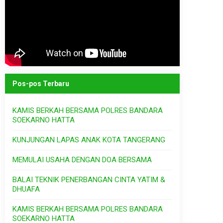
Pos-pos Terbaru
KAMIS BERKAH BERSAMA POLRES BANDARA
SOEKARNO HATTA
KUNJUNGAN LAPAS ANAK KOTA TANGERANG
MEMULAI USAHA DENGAN DOA BERSAMA
BALAI TEKNIK PENERBANGAN CINTA YATIM &
DHUAFA
KAMIS BERKAH BERSAMA POLRES BANDARA
SOEKARNO HATTA