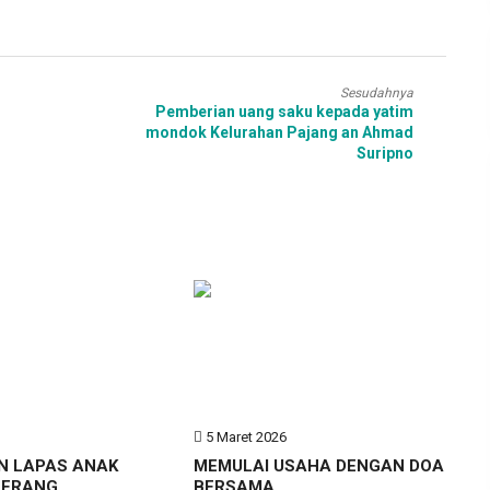
Sesudahnya
Pemberian uang saku kepada yatim
mondok Kelurahan Pajang an Ahmad
Suripno
6
5 Maret 2026
N LAPAS ANAK
MEMULAI USAHA DENGAN DOA
GERANG
BERSAMA