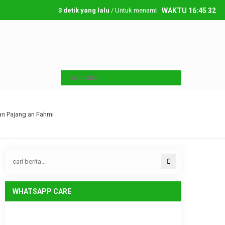
3 detik yang lalu
/ Untuk menambahkan running text silahkan 
WAKTU
16
:
45
33
Sabtu, 8 08 2026
n Pajang an Fahmi
WHATSAPP CARE