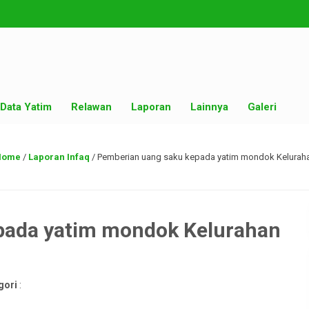
Data Yatim
Relawan
Laporan
Lainnya
Galeri
Home
/
Laporan Infaq
/
Pemberian uang saku kepada yatim mondok Keluraha
pada yatim mondok Kelurahan
gori
: