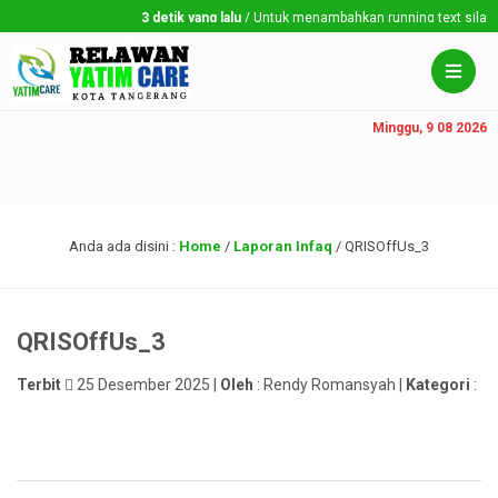
3 detik yang lalu
/ Untuk menambahkan running text silahkan
Minggu, 9 08 2026
Anda ada disini :
Home
/
Laporan Infaq
/
QRISOffUs_3
QRISOffUs_3
Terbit
25 Desember 2025 |
Oleh
: Rendy Romansyah |
Kategori
: