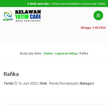
3 detik yang lalu
/ Untuk menambahkan running text silahkan ke
Minggu, 9 08 2026
Anda ada disini :
Home
/
Laporan Infaq
/
Rafika
Rafika
Terbit
16 Juni 2022 |
Oleh
: Rendy Romansyah |
Kategori
: