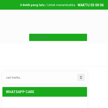
3 detik yang lalu
/ Untuk menambahkan running text silahkan ke Da
WAKTU
03
:
00
06
Kamis, 6 08 2026
WHATSAPP CARE