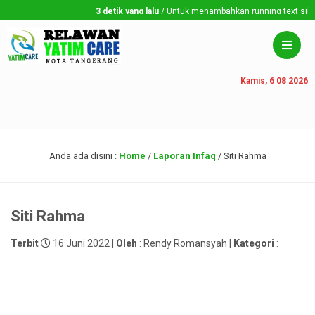
3 detik yang lalu
/ Untuk menambahkan running text silahka
Kamis, 6 08 2026
Anda ada disini :
Home
/
Laporan Infaq
/
Siti Rahma
Siti Rahma
Terbit
16 Juni 2022 |
Oleh
: Rendy Romansyah |
Kategori
: