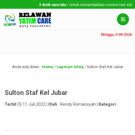
3 detik yang lalu
/ Untuk menambahkan running text silahkan
Minggu, 9 08 2026
Anda ada disini :
Home
/
Laporan Infaq
/
Sulton Staf Kel Jubar
Sulton Staf Kel Jubar
Terbit
11 Juli 2022 |
Oleh
: Rendy Romansyah |
Kategori
: